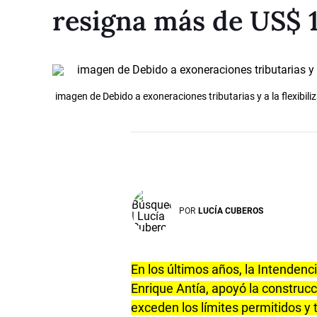
resigna más de US$ 1
imagen de Debido a exoneraciones tributarias y a la flexibi
POR
LUCÍA CUBEROS
En los últimos años, la Intendenc
Enrique Antía, apoyó la construc
exceden los límites permitidos y 