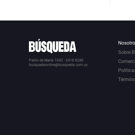
Nosotro
Sobre 
Pablo de María 1042 - 2418 8280
Comerci
busquedaonline@busqueda.com.uy
Política
Término