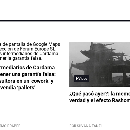
ermediarios de Cardama
ener una garantía falsa:
Video
ultora en un ‘cowork’ y
vendía ‘pallets’
¿Qué pasó ayer?: la memor
verdad y el efecto Rasho
ERMO DRAPER
POR SILVANA TANZI