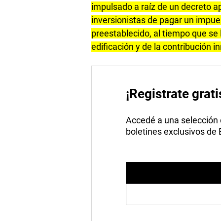
impulsado a raíz de un decreto a
inversionistas de pagar un impues
preestablecido, al tiempo que se 
edificación y de la contribución in
¡Registrate grati
Accedé a una selección de
boletines exclusivos de