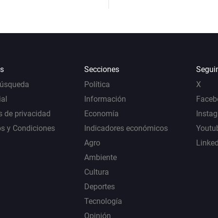
s
Secciones
Segui
Búsqueda
Política
X
al
Información
Faceb
s de privacidad
Economía
Insta
s y Condiciones
Indicadores económicos
Youtu
Agro
Linke
Ambiente
Cultura
Deportes
Tecnología
Opinión