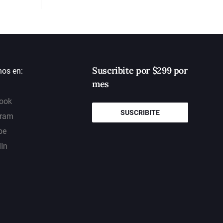
Suscribite por $299 por
nos en:
mes
ook
SUSCRIBITE
gram
be
dIn