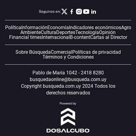
Seguinos en:
Política
Información
Economía
Indicadores económicos
Agro
Ambiente
Cultura
Deportes
Tecnología
Opinión
Financial times
Internacional
B-content
Cartas al Director
Sobre Búsqueda
Comercial
Políticas de privacidad
Términos y Condiciones
Pablo de María 1042 - 2418 8280
busquedaonline@busqueda.com.uy
Copyright busqueda.com.uy 2024 Todos los
derechos reservados