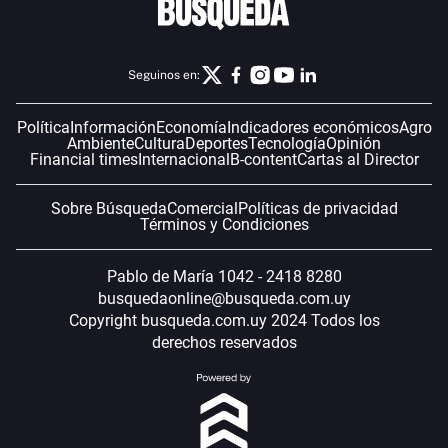
Seguinos en:
Política
Información
Economía
Indicadores económicos
Agro
Ambiente
Cultura
Deportes
Tecnología
Opinión
Financial times
Internacional
B-content
Cartas al Director
Sobre Búsqueda
Comercial
Políticas de privacidad
Términos y Condiciones
Pablo de María 1042 - 2418 8280
busquedaonline@busqueda.com.uy
Copyright busqueda.com.uy 2024 Todos los
derechos reservados