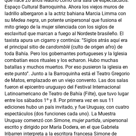
que hace 20 años reabrió como una sala de espectáculos:
Espaço Cultural Barroquinha. Ahora los viejos muros de
ladrillo albergaron a la actriz bahiana Marcia Limma con
su
Medea negra
, un potente unipersonal que fusiona el
mito griego de la mujer silenciada con los siglos de
esclavitud que marcan a fuego al Nordeste brasileño. El
taxista apura un cigarro y continúa: “Siglos atrás aquí era
el principal sitio de
candomblé
(culto de origen afro) de
toda Bahía. Pero los gobernantes portugueses y la Iglesia
combatían esos rituales y los echaron. Hubo muchas
batallas y muchos muertos. Por eso pusieron la iglesia en
este punto”. Junto a la Barroquinha está el Teatro Gregorio
de Matos, emplazado en un viejo convento. Las dos salas
fueron el epicentro uruguayo del Festival Internacional
Latinoamericano de Teatro de Bahía (Filte), que tuvo lugar
entre los sábados 1º y 8. Por primera vez en sus 11
ediciones hubo un país invitado, y fue Uruguay, con cuatro
espectáculos (dos funciones cada uno). La Muestra
Uruguay comenzó con
Simone, mujer partida
, unipersonal
escrito y dirigido por María Dodera, en el que Gabriela
Iribarren interpreta a la escritora francesa Simone de