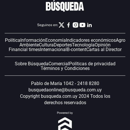
Seguinos en:
Política
Información
Economía
Indicadores económicos
Agro
Ambiente
Cultura
Deportes
Tecnología
Opinión
Financial times
Internacional
B-content
Cartas al Director
Sobre Búsqueda
Comercial
Políticas de privacidad
Términos y Condiciones
Pablo de María 1042 - 2418 8280
busquedaonline@busqueda.com.uy
Copyright busqueda.com.uy 2024 Todos los
derechos reservados