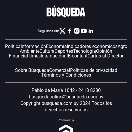
Seguinos en:
Política
Información
Economía
Indicadores económicos
Agro
Ambiente
Cultura
Deportes
Tecnología
Opinión
Financial times
Internacional
B-content
Cartas al Director
Sobre Búsqueda
Comercial
Políticas de privacidad
Términos y Condiciones
Pablo de María 1042 - 2418 8280
busquedaonline@busqueda.com.uy
Copyright busqueda.com.uy 2024 Todos los
derechos reservados