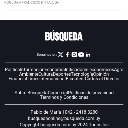
POR JUAN FRANCISCO PITTALUGA
Seguinos en:
Política
Información
Economía
Indicadores económicos
Agro
Ambiente
Cultura
Deportes
Tecnología
Opinión
Financial times
Internacional
B-content
Cartas al Director
Sobre Búsqueda
Comercial
Políticas de privacidad
Términos y Condiciones
Pablo de María 1042 - 2418 8280
busquedaonline@busqueda.com.uy
Copyright busqueda.com.uy 2024 Todos los