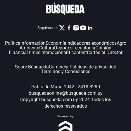
Seguinos en:
Política
Información
Economía
Indicadores económicos
Agro
Ambiente
Cultura
Deportes
Tecnología
Opinión
Financial times
Internacional
B-content
Cartas al Director
Sobre Búsqueda
Comercial
Políticas de privacidad
Términos y Condiciones
Pablo de María 1042 - 2418 8280
busquedaonline@busqueda.com.uy
Copyright busqueda.com.uy 2024 Todos los
derechos reservados