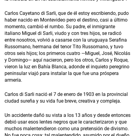
Carlos Cayetano di Sarli, que de él estoy escribiendo, pudo
haber nacido en Montevideo pero el destino, casi a último
momento, cambió el rumbo. Su padre, el inmigrante
italiano Miguel di Sarli, viudo y con tres hijos, se radicó
entre nosotros, volvió a casarse con la uruguaya Serafina
Russomano, hermana del tenor Tito Russomano, y tuvo
otros seis hijos; los primeros cuatro —Miguel, José, Nicolás
y Domingo— aquí nacieron, pero los otros, Carlos y Roque,
vieron la luz en Bahía Blanca, adonde el inquieto peregrino
peninsular viajó para instalar la que fue una próspera
armería.
Carlos di Sarli nació el 7 de enero de 1903 en la provincial
ciudad sureña y su vida fue breve, creativa y compleja.
Un accidente dañó su vista a los 13 años y desde entonces
debió usar esos lentes negros que le caracterizaron y que
muchos malentendieron como una pretensión de divismo.
No fue poca cosa: tal malentendido, asumido por el dueño