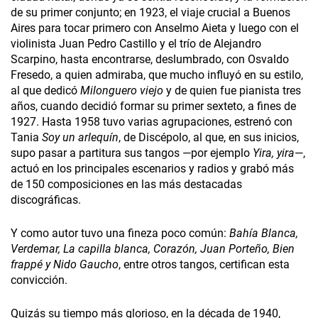
de su primer conjunto; en 1923, el viaje crucial a Buenos
Aires para tocar primero con Anselmo Aieta y luego con el
violinista Juan Pedro Castillo y el trío de Alejandro
Scarpino, hasta encontrarse, deslumbrado, con Osvaldo
Fresedo, a quien admiraba, que mucho influyó en su estilo,
al que dedicó
Milonguero viejo
y de quien fue pianista tres
años, cuando decidió formar su primer sexteto, a fines de
1927. Hasta 1958 tuvo varias agrupaciones, estrenó con
Tania
Soy un arlequín
, de Discépolo, al que, en sus inicios,
supo pasar a partitura sus tangos —por ejemplo
Yira, yira
—,
actuó en los principales escenarios y radios y grabó más
de 150 composiciones en las más destacadas
discográficas.
Y como autor tuvo una fineza poco común:
Bahía Blanca,
Verdemar, La capilla blanca, Corazón, Juan Porteño, Bien
frappé y Nido Gaucho
, entre otros tangos, certifican esta
convicción.
Quizás su tiempo más glorioso, en la década de 1940,