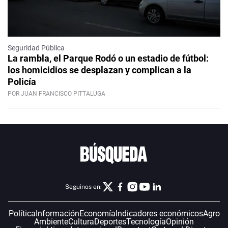
Seguridad Pública
La rambla, el Parque Rodó o un estadio de fútbol:
los homicidios se desplazan y complican a la
Policía
POR JUAN FRANCISCO PITTALUGA
Seguinos en:
Política
Información
Economía
Indicadores económicos
Agro
Ambiente
Cultura
Deportes
Tecnología
Opinión