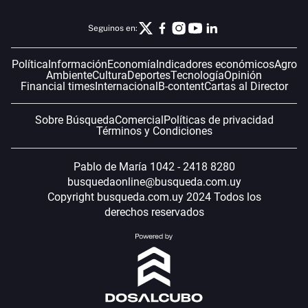
Seguinos en:
Política
Información
Economía
Indicadores económicos
Agro
Ambiente
Cultura
Deportes
Tecnología
Opinión
Financial times
Internacional
B-content
Cartas al Director
Sobre Búsqueda
Comercial
Políticas de privacidad
Términos y Condiciones
Pablo de María 1042 - 2418 8280
busquedaonline@busqueda.com.uy
Copyright busqueda.com.uy 2024 Todos los
derechos reservados