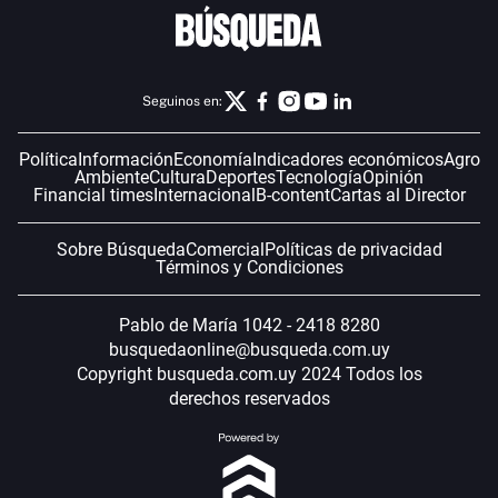
Seguinos en:
Política
Información
Economía
Indicadores económicos
Agro
Ambiente
Cultura
Deportes
Tecnología
Opinión
Financial times
Internacional
B-content
Cartas al Director
Sobre Búsqueda
Comercial
Políticas de privacidad
Términos y Condiciones
Pablo de María 1042 - 2418 8280
busquedaonline@busqueda.com.uy
Copyright busqueda.com.uy 2024 Todos los
derechos reservados