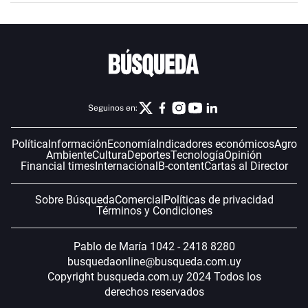
Seguinos en:
Política
Información
Economía
Indicadores económicos
Agro
Ambiente
Cultura
Deportes
Tecnología
Opinión
Financial times
Internacional
B-content
Cartas al Director
Sobre Búsqueda
Comercial
Políticas de privacidad
Términos y Condiciones
Pablo de María 1042 - 2418 8280
busquedaonline@busqueda.com.uy
Copyright busqueda.com.uy 2024 Todos los
derechos reservados