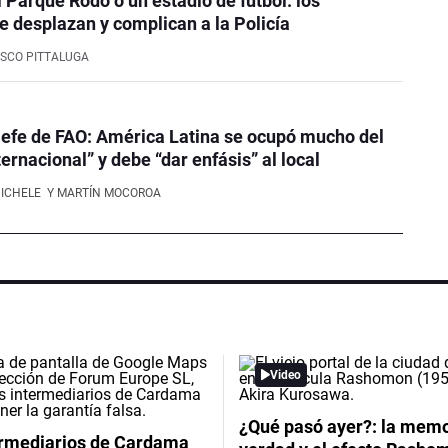
l Parque Rodó o un estadio de fútbol: los
e desplazan y complican a la Policía
SCO PITTALUGA
efe de FAO: América Latina se ocupó mucho del
ernacional” y debe “dar enfásis” al local
NICHELE
Y MARTÍN MOCOROA
Video
¿Qué pasó ayer?: la memor
ermediarios de Cardama