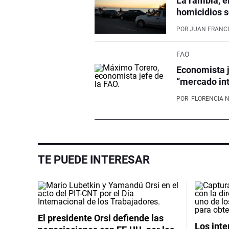
La rambla, e
homicidios s
POR
JUAN FRANCI
FAO
Economista j
“mercado int
POR
FLORENCIA 
TE PUEDE INTERESAR
El presidente Orsi defiende las
Los int