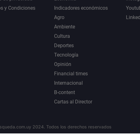
s y Condiciones
Indicadores económicos
Youtu
Agro
Linke
Ambiente
Cultura
Deportes
Tecnología
Opinión
Financial times
Internacional
B-content
Cartas al Director
squeda.com.uy 2024. Todos los derechos reservados