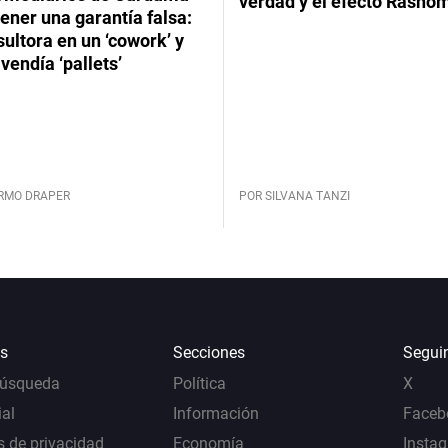
verdad y el efecto Rasho
ener una garantía falsa:
ultora en un ‘cowork’ y
vendía ‘pallets’
ERMO DRAPER
POR SILVANA TANZI
s
Secciones
Segui
Búsqueda
Política
X
al
Información
Faceb
s de privacidad
Economía
Insta