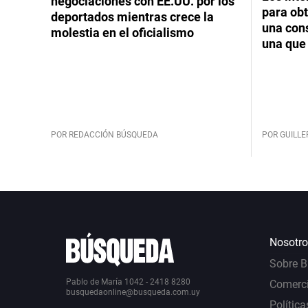
negociaciones con EE.UU. por los
para obt
deportados mientras crece la
una cons
molestia en el oficialismo
una que 
POR REDACCIÓN BÚSQUEDA
POR GUILL
Nosotro
Sobre 
Pablo de María 1042 - 2418 8280
Comerci
busquedaonline@busqueda.com.uy
Política