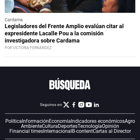
Cardama
Legisladores del Frente Amplio evalúan citar al
expresidente Lacalle Pou a la comisión
investigadora sobre Cardama
POR VICTORIA FERNÁNDEZ
Seguinos en:
Política
Información
Economía
Indicadores económicos
Agro
Ambiente
Cultura
Deportes
Tecnología
Opinión
Financial times
Internacional
B-content
Cartas al Director