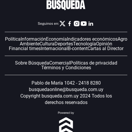
Seguinos en:
Política
Información
Economía
Indicadores económicos
Agro
Ambiente
Cultura
Deportes
Tecnología
Opinión
Financial times
Internacional
B-content
Cartas al Director
Sobre Búsqueda
Comercial
Políticas de privacidad
Términos y Condiciones
Pablo de María 1042 - 2418 8280
busquedaonline@busqueda.com.uy
Copyright busqueda.com.uy 2024 Todos los
derechos reservados