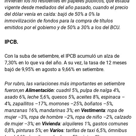
invierten los no residentes en papeles públicos, que estaba
vigente desde mediados del año pasado, cuando el precio
del dólar venía en caída: bajó de 50% a 0% la
inmovilización de fondos para la compra de títulos
emitidos por el gobierno y de 50% a 30% a los del BCU.
IPCB.
Con la suba de setiembre, el IPCB acumuló un alza de
7,30% en lo que va del año. A su vez, la tasa de 12 meses
bajó de 9,95% en agosto a 9,66% en setiembre.
Por rubro, las variaciones más importantes en setiembre
fueron;
en
Alimentación
: cuadril 5%, pulpa de nalga 4%,
asado 6%, leche 5,6%, quesos 5%, aceites 8%, espinaca –
4%, zapallitos –17%, morrones –25%, boñatos –5%,
manzanas 16%, mandarinas 3%; en
Vestimenta
: ropa de
mujer –3%, ropa de hombre –2%, ropa de niño –2%, calzado
de mujer –3%; en
Vivienda
: alquileres 1%, gastos comunes
0,8%, pinturas 5%; en
Varios
: tarifas de taxi 6,5%, ómnibus