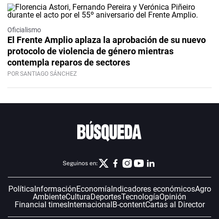
Oficialismo
El Frente Amplio aplaza la aprobación de su nuevo
protocolo de violencia de género mientras
contempla reparos de sectores
POR SANTIAGO SÁNCHEZ
Seguinos en:
Política
Información
Economía
Indicadores económicos
Agro
Ambiente
Cultura
Deportes
Tecnología
Opinión
Financial times
Internacional
B-content
Cartas al Director