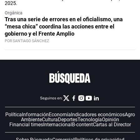
Orgánica
Tras una serie de errores en el oficialismo, una
“mesa chica” coordina las acciones entre el
gobierno y el Frente Amplio
POR SANTIAGO SÁNCHEZ
Seguinos en:
Política
Información
Economía
Indicadores económicos
Agro
Ambiente
Cultura
Deportes
Tecnología
Opinión
Financial times
Internacional
B-content
Cartas al Director
Sobre Búsqueda
Comercial
Políticas de privacidad