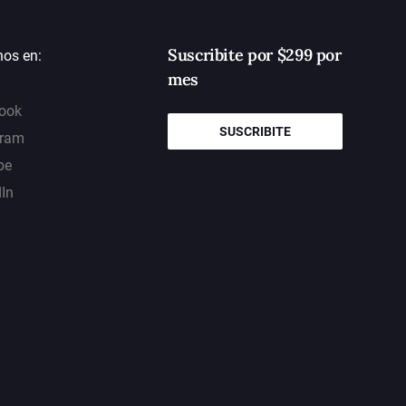
Suscribite por $299 por
nos en:
mes
ook
SUSCRIBITE
gram
be
dIn