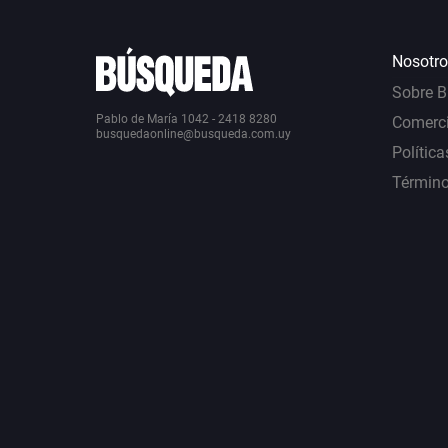
Nosotro
Sobre 
Pablo de María 1042 - 2418 8280
Comerci
busquedaonline@busqueda.com.uy
Política
Término