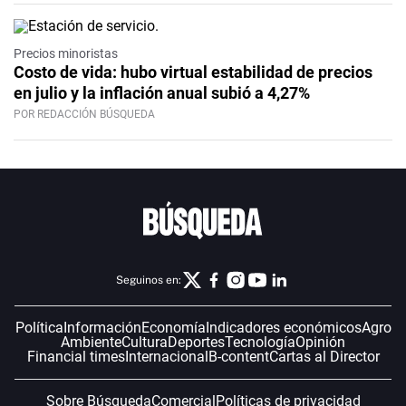
Precios minoristas
Costo de vida: hubo virtual estabilidad de precios
en julio y la inflación anual subió a 4,27%
POR REDACCIÓN BÚSQUEDA
Seguinos en:
Política
Información
Economía
Indicadores económicos
Agro
Ambiente
Cultura
Deportes
Tecnología
Opinión
Financial times
Internacional
B-content
Cartas al Director
Sobre Búsqueda
Comercial
Políticas de privacidad