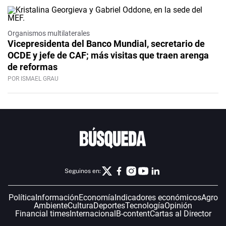
Organismos multilaterales
Vicepresidenta del Banco Mundial, secretario de
OCDE y jefe de CAF; más visitas que traen arenga
de reformas
POR ISMAEL GRAU
Seguinos en:
Política
Información
Economía
Indicadores económicos
Agro
Ambiente
Cultura
Deportes
Tecnología
Opinión
Financial times
Internacional
B-content
Cartas al Director