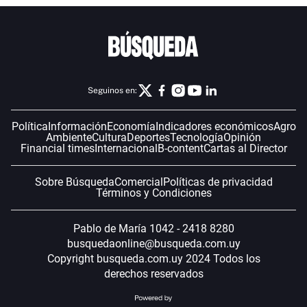
Seguinos en:
Política
Información
Economía
Indicadores económicos
Agro
Ambiente
Cultura
Deportes
Tecnología
Opinión
Financial times
Internacional
B-content
Cartas al Director
Sobre Búsqueda
Comercial
Políticas de privacidad
Términos y Condiciones
Pablo de María 1042 - 2418 8280
busquedaonline@busqueda.com.uy
Copyright busqueda.com.uy 2024 Todos los
derechos reservados