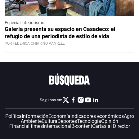
Especial interiorismo
Galería presenta su espacio en Casadeco: el
refugio de una periodista de estilo de vida
POR FEDERICA CHIARINO VANRELL
Seguinos en:
Política
Información
Economía
Indicadores económicos
Agro
Ambiente
Cultura
Deportes
Tecnología
Opinión
Financial times
Internacional
B-content
Cartas al Director