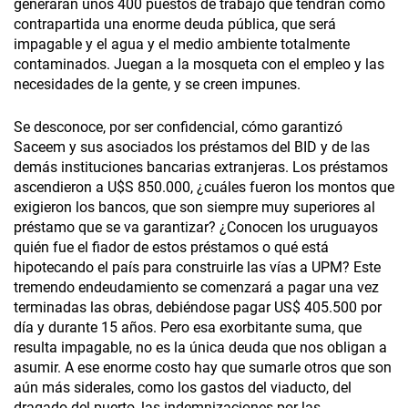
generarán unos 400 puestos de trabajo que tendrán como
contrapartida una enorme deuda pública, que será
impagable y el agua y el medio ambiente totalmente
contaminados. Juegan a la mosqueta con el empleo y las
necesidades de la gente, y se creen impunes.
Se desconoce, por ser confidencial, cómo garantizó
Saceem y sus asociados los préstamos del BID y de las
demás instituciones bancarias extranjeras. Los préstamos
ascendieron a U$S 850.000, ¿cuáles fueron los montos que
exigieron los bancos, que son siempre muy superiores al
préstamo que se va garantizar? ¿Conocen los uruguayos
quién fue el fiador de estos préstamos o qué está
hipotecando el país para construirle las vías a UPM? Este
tremendo endeudamiento se comenzará a pagar una vez
terminadas las obras, debiéndose pagar US$ 405.500 por
día y durante 15 años. Pero esa exorbitante suma, que
resulta impagable, no es la única deuda que nos obligan a
asumir. A ese enorme costo hay que sumarle otros que son
aún más siderales, como los gastos del viaducto, del
dragado del puerto, las indemnizaciones por las