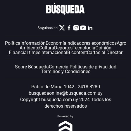
Seguinos en:
Política
Información
Economía
Indicadores económicos
Agro
Ambiente
Cultura
Deportes
Tecnología
Opinión
Financial times
Internacional
B-content
Cartas al Director
Sobre Búsqueda
Comercial
Políticas de privacidad
Términos y Condiciones
Pablo de María 1042 - 2418 8280
busquedaonline@busqueda.com.uy
Copyright busqueda.com.uy 2024 Todos los
derechos reservados