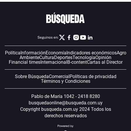
Seguinos en:
Política
Información
Economía
Indicadores económicos
Agro
Ambiente
Cultura
Deportes
Tecnología
Opinión
Financial times
Internacional
B-content
Cartas al Director
Sobre Búsqueda
Comercial
Políticas de privacidad
Términos y Condiciones
Pablo de María 1042 - 2418 8280
busquedaonline@busqueda.com.uy
Copyright busqueda.com.uy 2024 Todos los
derechos reservados