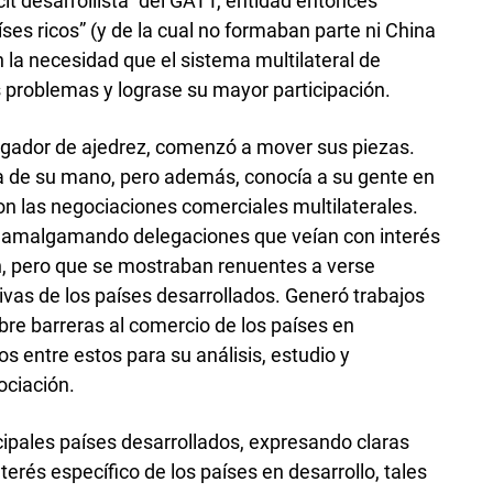
cit desarrollista” del GATT, entidad entonces
es ricos” (y de la cual no formaban parte ni China
n la necesidad que el sistema multilateral de
 problemas y lograse su mayor participación.
ugador de ajedrez, comenzó a mover sus piezas.
 de su mano, pero además, conocía a su gente en
on las negociaciones comerciales multilaterales.
co amalgamando delegaciones que veían con interés
, pero que se mostraban renuentes a verse
as de los países desarrollados. Generó trabajos
re barreras al comercio de los países en
dos entre estos para su análisis, estudio y
ociación.
cipales países desarrollados, expresando claras
rés específico de los países en desarrollo, tales