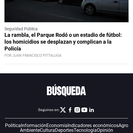
Seguridad Pública
La rambla, el Parque Rodó o un estadio de fútbol:
los homicidios se desplazan y complican a la
Policía
POR JUAN FRANCISCO PITTALUGA
Seguinos en:
Política
Información
Economía
Indicadores económicos
Agro
Ambiente
Cultura
Deportes
Tecnología
Opinión