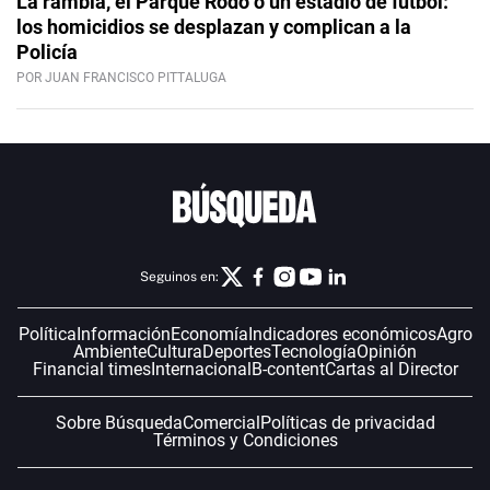
La rambla, el Parque Rodó o un estadio de fútbol:
los homicidios se desplazan y complican a la
Policía
POR JUAN FRANCISCO PITTALUGA
Seguinos en:
Política
Información
Economía
Indicadores económicos
Agro
Ambiente
Cultura
Deportes
Tecnología
Opinión
Financial times
Internacional
B-content
Cartas al Director
Sobre Búsqueda
Comercial
Políticas de privacidad
Términos y Condiciones