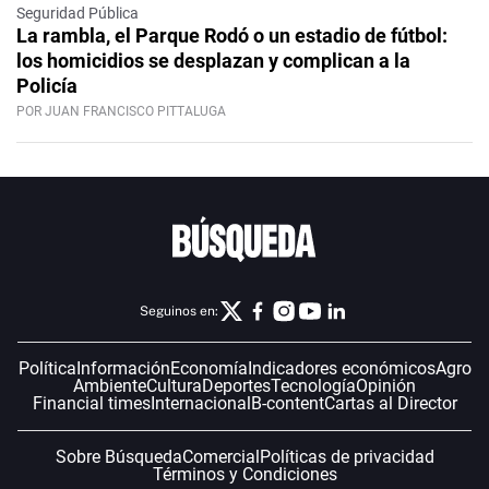
Seguridad Pública
La rambla, el Parque Rodó o un estadio de fútbol:
los homicidios se desplazan y complican a la
Policía
POR JUAN FRANCISCO PITTALUGA
Seguinos en:
Política
Información
Economía
Indicadores económicos
Agro
Ambiente
Cultura
Deportes
Tecnología
Opinión
Financial times
Internacional
B-content
Cartas al Director
Sobre Búsqueda
Comercial
Políticas de privacidad
Términos y Condiciones