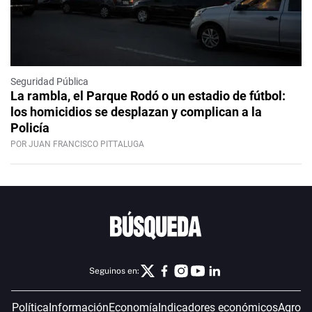
Seguridad Pública
La rambla, el Parque Rodó o un estadio de fútbol:
los homicidios se desplazan y complican a la
Policía
POR JUAN FRANCISCO PITTALUGA
Seguinos en:
Política
Información
Economía
Indicadores económicos
Agro