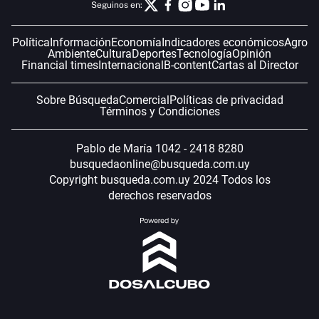
Seguinos en:
Política
Información
Economía
Indicadores económicos
Agro
Ambiente
Cultura
Deportes
Tecnología
Opinión
Financial times
Internacional
B-content
Cartas al Director
Sobre Búsqueda
Comercial
Políticas de privacidad
Términos y Condiciones
Pablo de María 1042 - 2418 8280
busquedaonline@busqueda.com.uy
Copyright busqueda.com.uy 2024 Todos los
derechos reservados