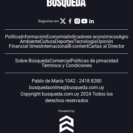
Seguinos en:
Política
Información
Economía
Indicadores económicos
Agro
Ambiente
Cultura
Deportes
Tecnología
Opinión
Financial times
Internacional
B-content
Cartas al Director
Sobre Búsqueda
Comercial
Políticas de privacidad
Términos y Condiciones
Pablo de María 1042 - 2418 8280
busquedaonline@busqueda.com.uy
Copyright busqueda.com.uy 2024 Todos los
derechos reservados