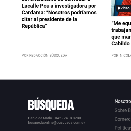
Lacalle Pou a investigadora por
Video
Cardama: “Nosotros podríamos
citar al presidente de la
“Me equ
República”
trabajan
que mant
Cabildo 
POR REDACCIÓN BÚSQUEDA
POR
NICOL
Nosotro
Sobre 
Pablo de María 1042 - 2418 8280
Comerci
busquedaonline@busqueda.com.uy
Política