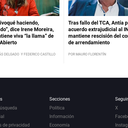
ivoqué haciendo,
Tras fallo del TCA, Antía 
do”, dice Irene Moreira,
acuerdo extrajudicial al I
iene viva “la llama” de
mantiene rescisión del co
Abierto
de arrendamiento
ÁS DELGADO
Y FEDERICO CASTILLO
POR MAURO FLORENTÍN
s
Secciones
Segui
Búsqueda
Política
X
al
Información
Faceb
s de privacidad
Economía
Insta