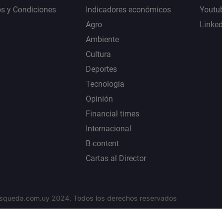
s y Condiciones
Indicadores económicos
Youtu
Agro
Linke
Ambiente
Cultura
Deportes
Tecnología
Opinión
Financial times
Internacional
B-content
Cartas al Director
squeda.com.uy 2024. Todos los derechos reservados