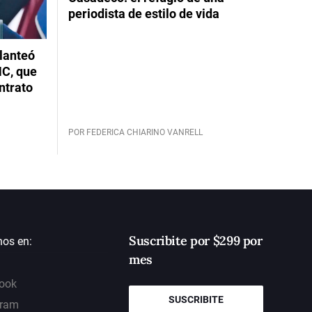
periodista de estilo de vida
planteó
NC, que
ntrato
POR FEDERICA CHIARINO VANRELL
Suscribite por $299 por
nos en:
mes
ook
SUSCRIBITE
gram