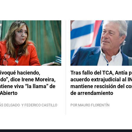
ivoqué haciendo,
Tras fallo del TCA, Antía 
do”, dice Irene Moreira,
acuerdo extrajudicial al I
iene viva “la llama” de
mantiene rescisión del co
Abierto
de arrendamiento
ÁS DELGADO
Y FEDERICO CASTILLO
POR MAURO FLORENTÍN