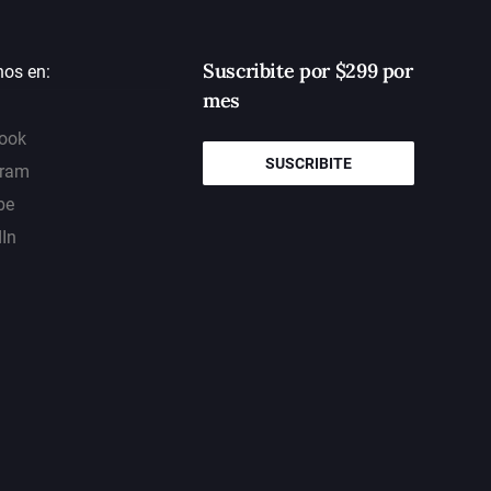
Suscribite por $299 por
nos en:
mes
ook
SUSCRIBITE
gram
be
dIn