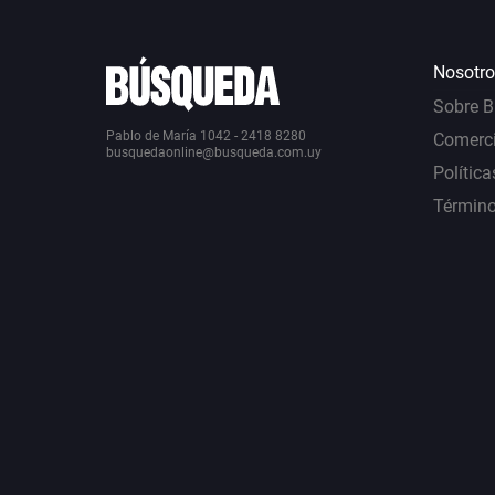
Nosotro
Sobre 
Pablo de María 1042 - 2418 8280
Comerci
busquedaonline@busqueda.com.uy
Política
Término