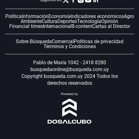
Seguinos en:
Política
Información
Economía
Indicadores económicos
Agro
Ambiente
Cultura
Deportes
Tecnología
Opinión
Financial times
Internacional
B-content
Cartas al Director
Sobre Búsqueda
Comercial
Políticas de privacidad
Términos y Condiciones
Pablo de María 1042 - 2418 8280
busquedaonline@busqueda.com.uy
Copyright busqueda.com.uy 2024 Todos los
derechos reservados