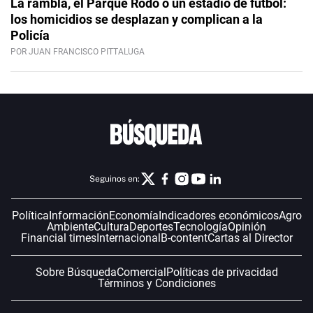
La rambla, el Parque Rodó o un estadio de fútbol:
los homicidios se desplazan y complican a la
Policía
POR JUAN FRANCISCO PITTALUGA
Seguinos en:
Política
Información
Economía
Indicadores económicos
Agro
Ambiente
Cultura
Deportes
Tecnología
Opinión
Financial times
Internacional
B-content
Cartas al Director
Sobre Búsqueda
Comercial
Políticas de privacidad
Términos y Condiciones