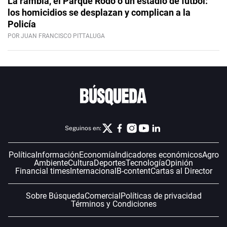
La rambla, el Parque Rodó o un estadio de fútbol:
los homicidios se desplazan y complican a la
Policía
POR JUAN FRANCISCO PITTALUGA
Seguinos en:
Política
Información
Economía
Indicadores económicos
Agro
Ambiente
Cultura
Deportes
Tecnología
Opinión
Financial times
Internacional
B-content
Cartas al Director
Sobre Búsqueda
Comercial
Políticas de privacidad
Términos y Condiciones