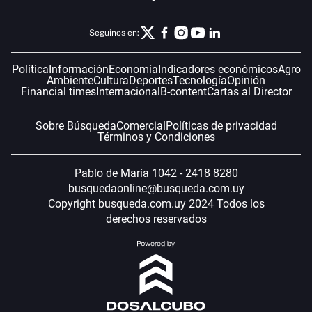
Seguinos en:
Política
Información
Economía
Indicadores económicos
Agro
Ambiente
Cultura
Deportes
Tecnología
Opinión
Financial times
Internacional
B-content
Cartas al Director
Sobre Búsqueda
Comercial
Políticas de privacidad
Términos y Condiciones
Pablo de María 1042 - 2418 8280
busquedaonline@busqueda.com.uy
Copyright busqueda.com.uy 2024 Todos los
derechos reservados