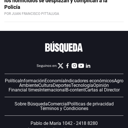
los homicidios se desplazan y complican a la
Policía
POR JUAN FRANCISCO PITTALUGA
Seguinos en:
Política
Información
Economía
Indicadores económicos
Agro
Ambiente
Cultura
Deportes
Tecnología
Opinión
Financial times
Internacional
B-content
Cartas al Director
Sobre Búsqueda
Comercial
Políticas de privacidad
Términos y Condiciones
Pablo de María 1042 - 2418 8280