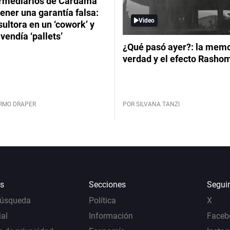
ermediarios de Cardama
ener una garantía falsa:
Video
ultora en un ‘cowork’ y
vendía ‘pallets’
¿Qué pasó ayer?: la memor
verdad y el efecto Rasho
ERMO DRAPER
POR SILVANA TANZI
s
Secciones
Segui
Búsqueda
Política
X
al
Información
Faceb