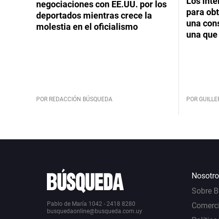
Los int
negociaciones con EE.UU. por los
para obt
deportados mientras crece la
una cons
molestia en el oficialismo
una que 
POR REDACCIÓN BÚSQUEDA
POR GUILL
Nosotro
Sobre 
Pablo de María 1042 - 2418 8280
Comerci
busquedaonline@busqueda.com.uy