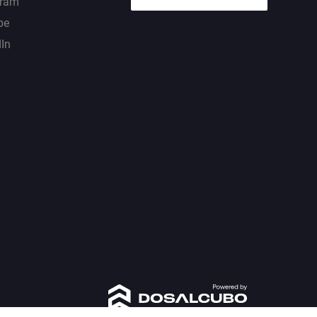
gram
be
dIn