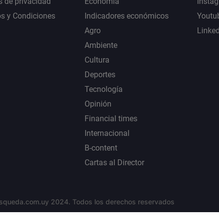
s de privacidad
Economía
Insta
s y Condiciones
Indicadores económicos
Youtu
Agro
Linke
Ambiente
Cultura
Deportes
Tecnología
Opinión
Financial times
Internacional
B-content
Cartas al Director
squeda.com.uy 2024. Todos los derechos reservados