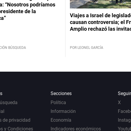
: “Nosotros podríamos
 presidente de la
Viajes a Israel de legisla
ca”
causan controversia; el F
Amplio rechazó las invita
CIÓN BÚSQUEDA
POR LEONEL GARCÍA
s
Secciones
Segui
Búsqueda
Política
X
al
Información
Faceb
s de privacidad
Economía
Insta
s y Condiciones
Indicadores económicos
Youtu