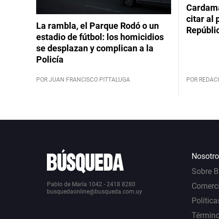
Cardama
citar al
La rambla, el Parque Rodó o un
Repúbli
estadio de fútbol: los homicidios
se desplazan y complican a la
Policía
POR JUAN FRANCISCO PITTALUGA
POR REDAC
Nosotro
Sobre 
Pablo de María 1042 - 2418 8280
Comerci
busquedaonline@busqueda.com.uy
Política
Término