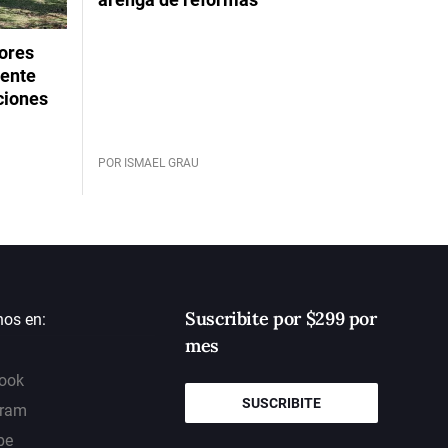
dores
rente
ciones
POR ISMAEL GRAU
Suscribite por $299 por
nos en:
mes
ook
SUSCRIBITE
gram
be