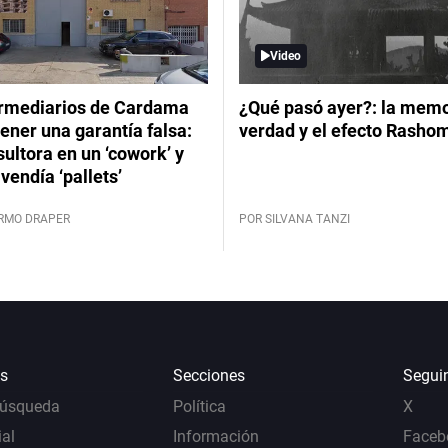
Video
ermediarios de Cardama
¿Qué pasó ayer?: la memor
ener una garantía falsa:
verdad y el efecto Rasho
ultora en un ‘cowork’ y
vendía ‘pallets’
ERMO DRAPER
POR SILVANA TANZI
s
Secciones
Segui
Búsqueda
Política
X
al
Información
Faceb