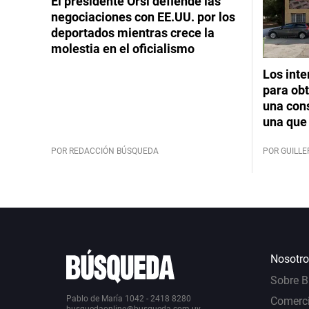
El presidente Orsi defiende las
negociaciones con EE.UU. por los
deportados mientras crece la
molestia en el oficialismo
Los int
para obt
una cons
una que 
POR REDACCIÓN BÚSQUEDA
POR GUILL
Nosotro
Sobre 
Pablo de María 1042 - 2418 8280
Comerci
busquedaonline@busqueda.com.uy