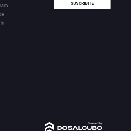
SUSCRIBITE
gram
be
dIn