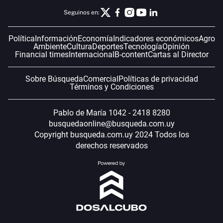
Seguinos en:
Política
Información
Economía
Indicadores económicos
Agro
Ambiente
Cultura
Deportes
Tecnología
Opinión
Financial times
Internacional
B-content
Cartas al Director
Sobre Búsqueda
Comercial
Políticas de privacidad
Términos y Condiciones
Pablo de María 1042 - 2418 8280
busquedaonline@busqueda.com.uy
Copyright busqueda.com.uy 2024 Todos los
derechos reservados