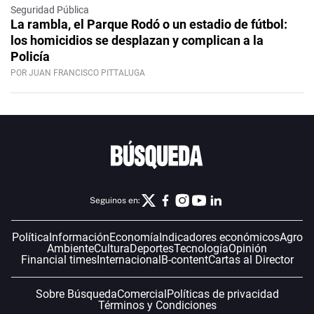
Seguridad Pública
La rambla, el Parque Rodó o un estadio de fútbol:
los homicidios se desplazan y complican a la
Policía
POR JUAN FRANCISCO PITTALUGA
Seguinos en:
Política
Información
Economía
Indicadores económicos
Agro
Ambiente
Cultura
Deportes
Tecnología
Opinión
Financial times
Internacional
B-content
Cartas al Director
Sobre Búsqueda
Comercial
Políticas de privacidad
Términos y Condiciones