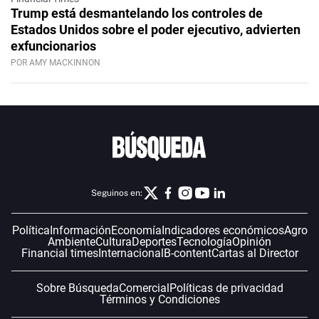
Trump está desmantelando los controles de
Estados Unidos sobre el poder ejecutivo, advierten
exfuncionarios
POR AMY MACKINNON
Seguinos en:
Política
Información
Economía
Indicadores económicos
Agro
Ambiente
Cultura
Deportes
Tecnología
Opinión
Financial times
Internacional
B-content
Cartas al Director
Sobre Búsqueda
Comercial
Políticas de privacidad
Términos y Condiciones