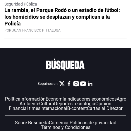
Seguridad Pública
La rambla, el Parque Rodó o un estadio de fútbol:
los homicidios se desplazan y complican a la
Policía
POR JUAN FRANCISCO PITTALUGA
Seguinos en:
Política
Información
Economía
Indicadores económicos
Agro
Ambiente
Cultura
Deportes
Tecnología
Opinión
Financial times
Internacional
B-content
Cartas al Director
Sobre Búsqueda
Comercial
Políticas de privacidad
Términos y Condiciones