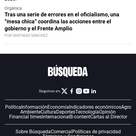
Orgánica
Tras una serie de errores en el oficialismo, una
“mesa chica” coordina las acciones entre el
gobierno y el Frente Amplio
POR SANTIAGO SÁNCHEZ
Seguinos en:
Política
Información
Economía
Indicadores económicos
Agro
Ambiente
Cultura
Deportes
Tecnología
Opinión
Financial times
Internacional
B-content
Cartas al Director
Sobre Búsqueda
Comercial
Políticas de privacidad