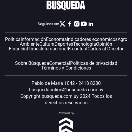
Seguinos en:
Política
Información
Economía
Indicadores económicos
Agro
Ambiente
Cultura
Deportes
Tecnología
Opinión
Financial times
Internacional
B-content
Cartas al Director
Sobre Búsqueda
Comercial
Políticas de privacidad
Términos y Condiciones
Pablo de María 1042 - 2418 8280
busquedaonline@busqueda.com.uy
Copyright busqueda.com.uy 2024 Todos los
derechos reservados