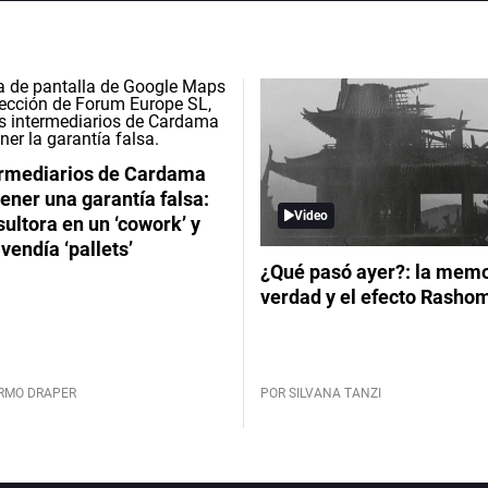
ermediarios de Cardama
ener una garantía falsa:
Video
ultora en un ‘cowork’ y
vendía ‘pallets’
¿Qué pasó ayer?: la memor
verdad y el efecto Rasho
ERMO DRAPER
POR SILVANA TANZI