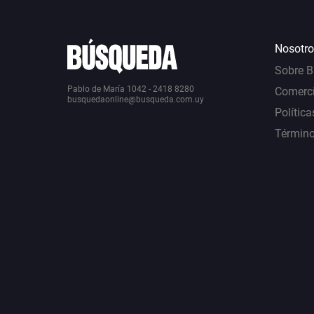
Nosotro
Sobre 
Pablo de María 1042 - 2418 8280
Comerci
busquedaonline@busqueda.com.uy
Política
Término