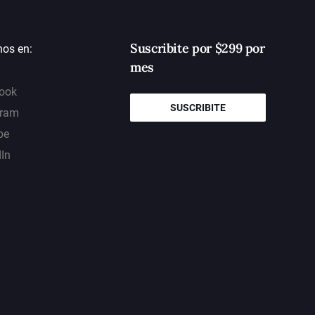
Suscribite por $299 por
nos en:
mes
ook
SUSCRIBITE
gram
be
dIn