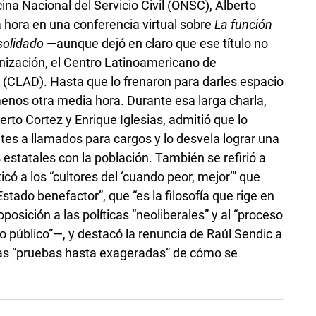
icina Nacional del Servicio Civil (ONSC), Alberto
a hora en una conferencia virtual sobre
La función
solidado
—aunque dejó en claro que ese título no
ganización, el Centro Latinoamericano de
o (CLAD). Hasta que lo frenaron para darles espacio
menos otra media hora. Durante esa larga charla,
erto Cortez y Enrique Iglesias, admitió que lo
ntes a llamados para cargos y lo desvela lograr una
 estatales con la población. También se refirió a
ticó a los “cultores del ‘cuando peor, mejor’” que
Estado benefactor”, que “es la filosofía que rige en
sición a las políticas “neoliberales” y al “proceso
o público”—, y destacó la renuncia de Raúl Sendic a
las “pruebas hasta exageradas” de cómo se