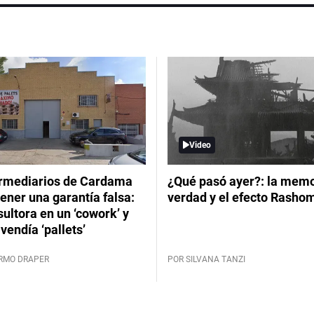
Video
ermediarios de Cardama
¿Qué pasó ayer?: la memor
ener una garantía falsa:
verdad y el efecto Rasho
ultora en un ‘cowork’ y
vendía ‘pallets’
ERMO DRAPER
POR SILVANA TANZI