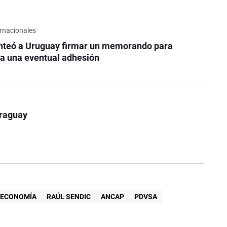
rnacionales
nteó a Uruguay firmar un memorando para
a una eventual adhesión
araguay
E ECONOMÍA
RAÚL SENDIC
ANCAP
PDVSA