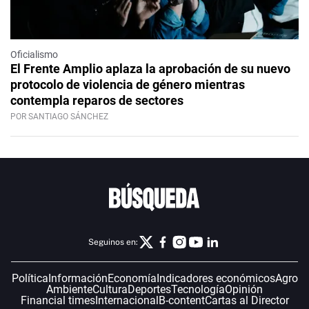
Oficialismo
El Frente Amplio aplaza la aprobación de su nuevo
protocolo de violencia de género mientras
contempla reparos de sectores
POR SANTIAGO SÁNCHEZ
Seguinos en:
Política
Información
Economía
Indicadores económicos
Agro
Ambiente
Cultura
Deportes
Tecnología
Opinión
Financial times
Internacional
B-content
Cartas al Director