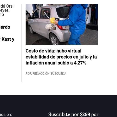
uerdo
 Kast y
Costo de vida: hubo virtual
estabilidad de precios en julio y la
inflación anual subió a 4,27%
POR REDACCIÓN BÚSQUEDA
Suscribite por $299 por
nos en: