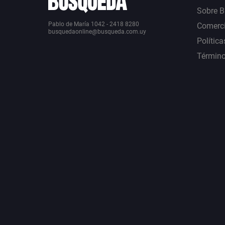
Sobre 
Pablo de María 1042 - 2418 8280
Comerci
busquedaonline@busqueda.com.uy
Política
Término