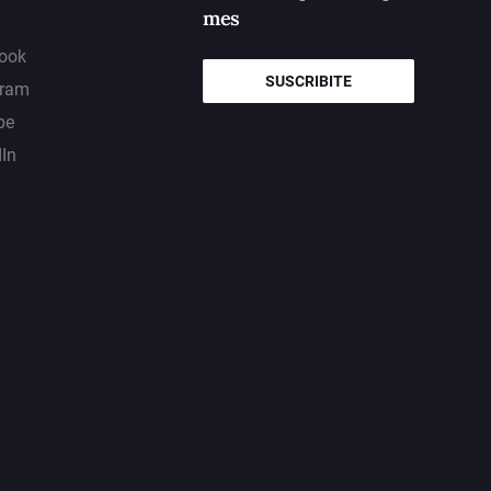
mes
ook
SUSCRIBITE
gram
be
dIn